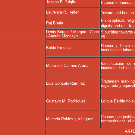
Joseph E. Stigliz
Economic foundation
Laurence R. Helfer
Toward and human ri
Philosophical, reli
Raj Bhala
dignity and u.s. fr
Denis Borges / Margaret Chon
Slouching towards d
/ Andrés Moncayo
(4)
Noticia y breve e
Baldo Kresalja
invenciones laboral
Identificación de 
María del Carmen Arana
biodiversidad: el c
Trademark marking -
Luis Gonzalo Ramírez
registrada y equiva
Gustavo M. Rodríguez
Lo que Barbie no su
Causas que justifi
Marcela Robles y Vásquez
farmacéuticos: el
ARTE