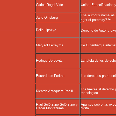
Carlos Rogel Vide
Unión, Especificación y
The author’s name as 
Jane Ginsburg
(2)
right of paternity?
Delia Lipszyc
Derecho de Autor y dive
Marysol Ferreyros
De Gutenberg a interne
Rodrigo Bercovitz
La tutela de los derech
Eduardo de Freitas
Los derechos patrimonia
Los límites al derecho 
Ricardo Antequera Parilli
tecnológico
Raúl Solórzano Solórzano y
Apuntes sobre las exce
Oscar Montezuma
digital