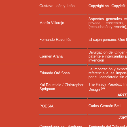
Gustavo León y León
Copyright vs. Copyleft: 
Aspectos generales en
Martín Villarejo
privada: conceptos,
(recaudación y reparto
Fernando Raventós
El cajón peruano. Qué 
Divulgación del Origen 
Carmen Arana
patente e intercambio j
invención
La importación y expor
Eduardo Oré Sosa
referencia a las impor
por el licenciatario sin 
The Piracy Paradox: Inn
Kal Raustiala / Christopher
(4)
Sprigman
Design
ARTE
Carlos Germán Belli
POESÍA
JUR
Comentarios de: Santiago
Sentencia del Tribunal